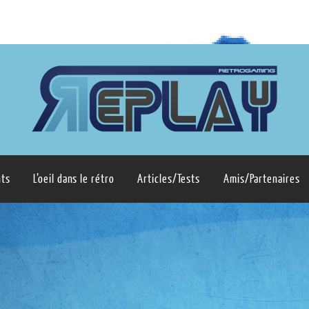
ts
L’oeil dans le rétro
Articles/Tests
Amis/Partenaires