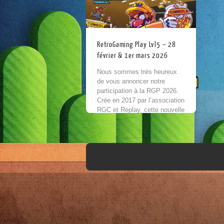
RetroGaming Play Lvl5 – 28
février & 1er mars 2026
Nous sommes très heureux
de vous annoncer notre
participation à la RGP 2026.
Crée en 2017 par l’association
RGC et Replay, cette nouvelle
édition s’annonce riche en
activités et en...