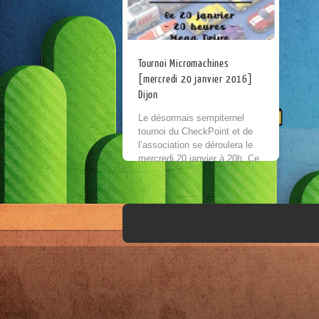
Tournoi Micromachines
[mercredi 20 janvier 2016]
Dijon
Le désormais sempiternel
tournoi du CheckPoint et de
l’association se déroulera le
mercredi 20 janvier à 20h. Ce
mois-ci : MicroMachines sur
Mega Drive ! Comme toujours
l’inscription se fait...