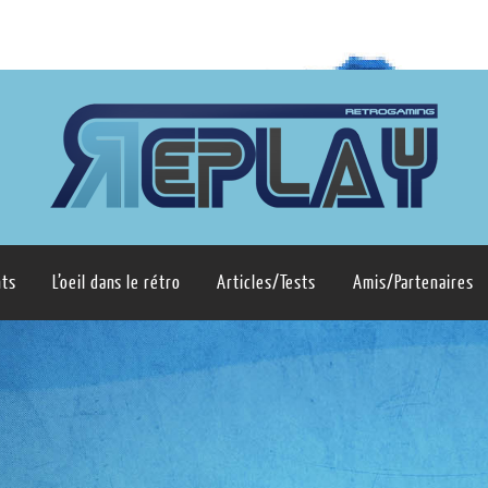
ts
L’oeil dans le rétro
Articles/Tests
Amis/Partenaires