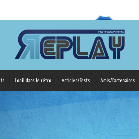
ts
L’oeil dans le rétro
Articles/Tests
Amis/Partenaires