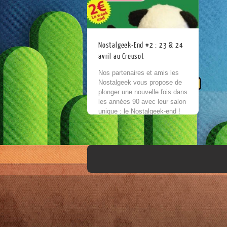
Nostalgeek-End #2 : 23 & 24
avril au Creusot
Nos partenaires et amis les
Nostalgeek vous propose de
plonger une nouvelle fois dans
les années 90 avec leur salon
unique : le Nostalgeek-end !
Même si l’association ne
participe...