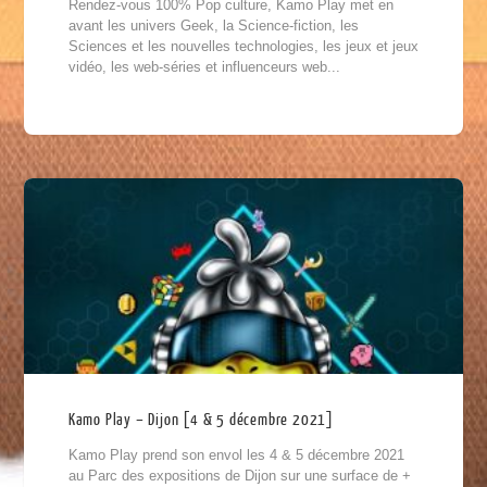
Rendez-vous 100% Pop culture, Kamo Play met en
avant les univers Geek, la Science-fiction, les
Sciences et les nouvelles technologies, les jeux et jeux
vidéo, les web-séries et influenceurs web...
Kamo Play – Dijon [4 & 5 décembre 2021]
Kamo Play prend son envol les 4 & 5 décembre 2021
au Parc des expositions de Dijon sur une surface de +