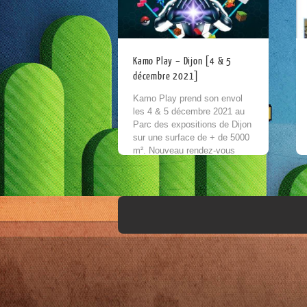
Kamo Play – Dijon [4 & 5
décembre 2021]
Kamo Play prend son envol
les 4 & 5 décembre 2021 au
Parc des expositions de Dijon
sur une surface de + de 5000
m². Nouveau rendez-vous
100% Pop culture,...