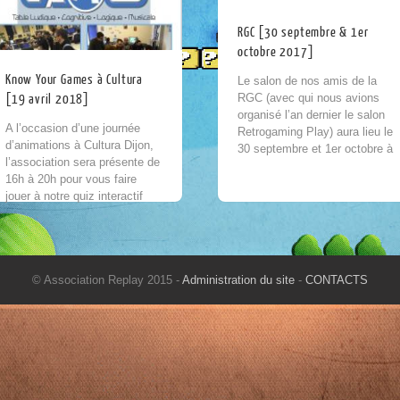
RGC [30 septembre & 1er
octobre 2017]
Know Your Games à Cultura
Le salon de nos amis de la
RGC (avec qui nous avions
[19 avril 2018]
organisé l’an dernier le salon
A l’occasion d’une journée
Retrogaming Play) aura lieu le
d’animations à Cultura Dijon,
30 septembre et 1er octobre à
l’association sera présente de
Meaux !...
16h à 20h pour vous faire
jouer à notre quiz interactif
« Know Your Games » !
Venez tester vos...
© Association Replay 2015 -
Administration du site
-
CONTACTS