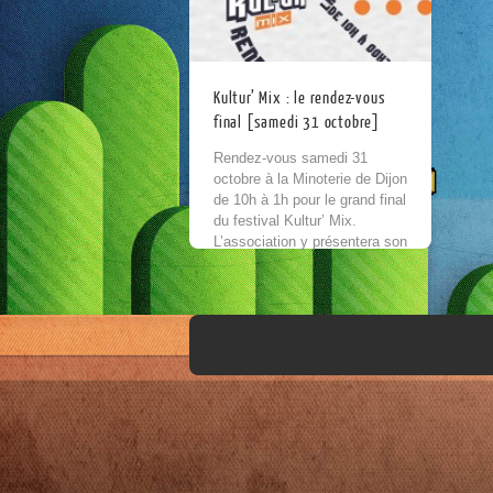
Kultur’ Mix : le rendez-vous
final [samedi 31 octobre]
Rendez-vous samedi 31
octobre à la Minoterie de Dijon
de 10h à 1h pour le grand final
du festival Kultur’ Mix.
L’association y présentera son
atelier « Know Your Games »
[une...