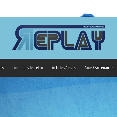
ts
L’oeil dans le rétro
Articles/Tests
Amis/Partenaires