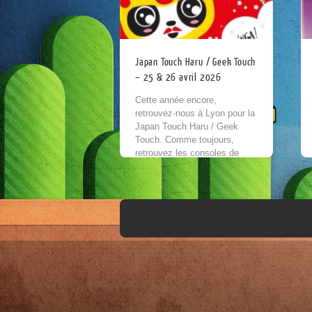
Japan Touch Haru / Geek Touch
– 25 & 26 avril 2026
Cette année encore,
retrouvez-nous à Lyon pour la
Japan Touch Haru / Geek
Touch. Comme toujours,
retrouvez les consoles de
salons incontournables : de la
NES à la Xbox 360...