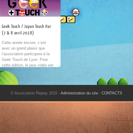
Geek Touch / Japan Touch Har
(7 & 8 avril 2018)
Cette année encore, c’est
avec un grand plaisir que
l’association participera à la
Geek Touch de Lyon. Pour
cette édition, le jeux vidéo est
encore une fois à l’honneur
avec...
© Association Replay 2015 -
Administration du site
-
CONTACTS