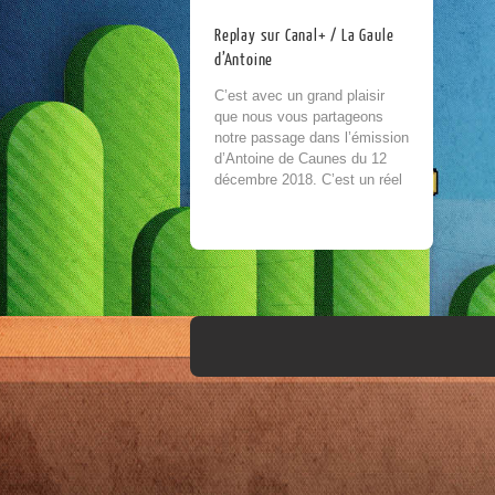
Replay sur Canal+ / La Gaule
d’Antoine
C’est avec un grand plaisir
que nous vous partageons
notre passage dans l’émission
d’Antoine de Caunes du 12
décembre 2018. C’est un réel
honneur de pouvoir parler
retrogaming dans un...