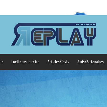
ts
L’oeil dans le rétro
Articles/Tests
Amis/Partenaires