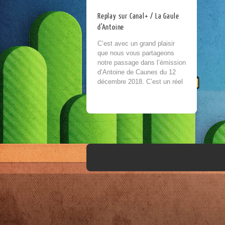
Replay sur Canal+ / La Gaule
d’Antoine
C’est avec un grand plaisir
que nous vous partageons
notre passage dans l’émission
d’Antoine de Caunes du 12
décembre 2018. C’est un réel
honneur de pouvoir parler
retrogaming dans un...