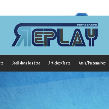
ts
L’oeil dans le rétro
Articles/Tests
Amis/Partenaires