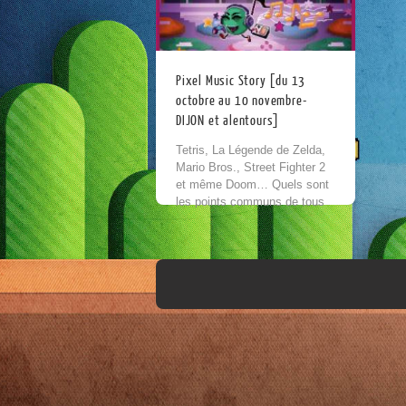
Pixel Music Story [du 13
octobre au 10 novembre-
DIJON et alentours]
Tetris, La Légende de Zelda,
Mario Bros., Street Fighter 2
et même Doom… Quels sont
les points communs de tous
ces jeux vidéo, en plus d’être
parmi les plus connus ?...