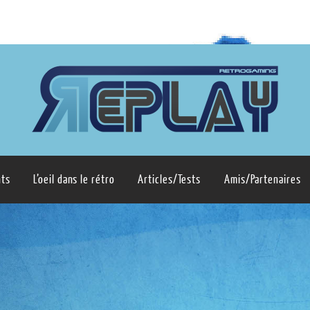
ts
L’oeil dans le rétro
Articles/Tests
Amis/Partenaires