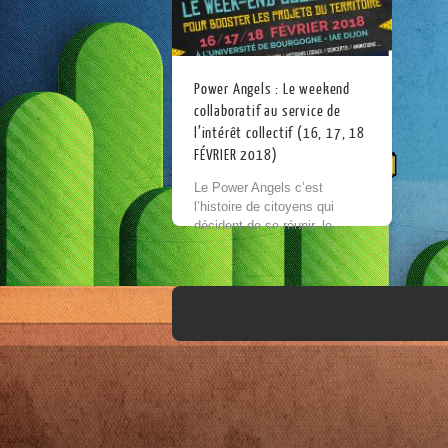
Power Angels : Le weekend
collaboratif au service de
l’intérêt collectif (16, 17, 18
FÉVRIER 2018)
Le Power Angels c’est
l’histoire de citoyens qui
décident de se réunir, le
temps d’un weekend, pour
développer ensemble des
projets qui contribuent au
bien-être de la communauté.
Chacun d’entre...