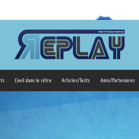
ts
L’oeil dans le rétro
Articles/Tests
Amis/Partenaires