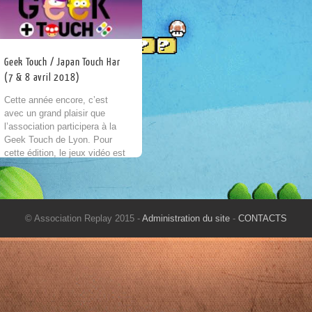
Geek Touch / Japan Touch Har
(7 & 8 avril 2018)
Cette année encore, c’est
avec un grand plaisir que
l’association participera à la
Geek Touch de Lyon. Pour
cette édition, le jeux vidéo est
encore une fois à l’honneur
avec...
© Association Replay 2015 -
Administration du site
-
CONTACTS