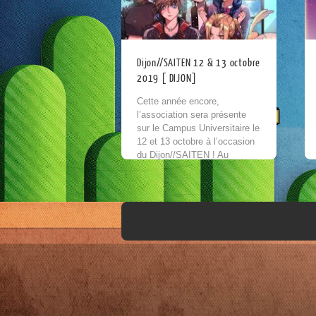
Dijon//SAITEN 12 & 13 octobre
2019 [ DIJON]
Cette année encore,
l’association sera présente
sur le Campus Universitaire le
12 et 13 octobre à l’occasion
du Dijon//SAITEN ! Au
programme : petite exposition,
freeplay et quiz. + d’infos...