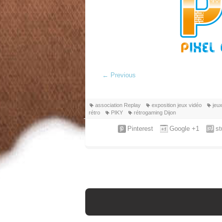
←
Previous
association Replay
exposition jeux vidéo
jeu
rétro
PIKY
rétrogaming Dijon
Pinterest
Google +1
s