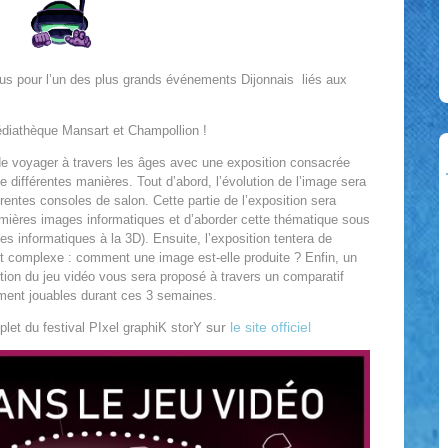
ous pour l’un des plus grands événements Dijonnais liés aux
médiathèque Mansart et Champollion !
de voyager à travers les âges avec une exposition consacrée
 différentes manières. Tout d’abord, l’évolution de l’image sera
érentes consoles de salon. Cette partie de l’exposition sera
emières images informatiques et d’aborder cette thématique sous
s informatiques à la 3D). Ensuite, l’exposition tentera de
et complexe : comment une image est-elle produite ? Enfin, un
volution du jeu vidéo vous sera proposé à travers un comparatif
ement jouables durant ces 3 semaines.
sur
le site officiel
let du festival PIxel graphiK storY