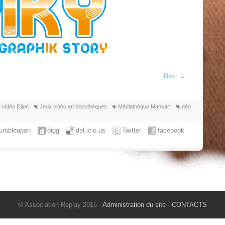
Next
→
x vidéo Dijon
Jeux vidéo en bibliothèques
Médiathèque Mansart
néo
tumbleupon
digg
del.icio.us
Twitter
facebook
© Association Replay 2015 -
Administration du site
-
CONTACTS