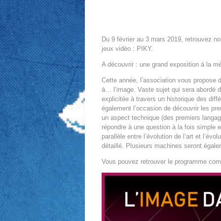
Du 9 février au 3 mars 2019, retrouvez n
jeux vidéo : PIKY.
A découvrir : une grand exposition à la 
Cette année, l’association vous propose 
à… l’image. Vaste sujet qui sera abordé de
explicitée à travers un historique des diff
également l’occasion de découvrir les pr
un aspect technique (des premiers langage
répondre à une question à la fois simple 
parallèle entre l’évolution de l’art et l’é
détaillé. Plusieurs machines seront égal
Vous pouvez retrouver le programme comp