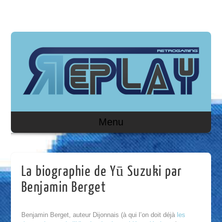
Menu
La biographie de Yū Suzuki par
Benjamin Berget
Benjamin Berget, auteur Dijonnais (à qui l’on doit déjà
les