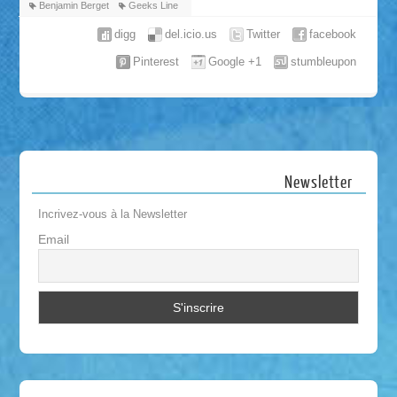
Benjamin Berget
Geeks Line
digg
del.icio.us
Twitter
facebook
Pinterest
Google +1
stumbleupon
Newsletter
Incrivez-vous à la Newsletter
Email