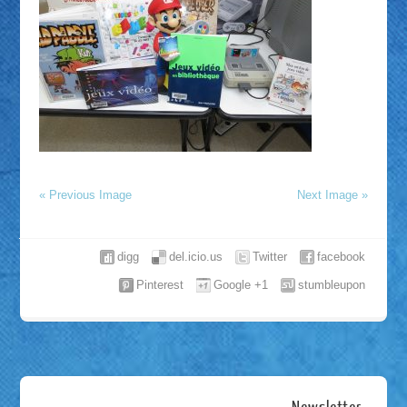
« Previous Image
Next Image »
digg
del.icio.us
Twitter
facebook
Pinterest
Google +1
stumbleupon