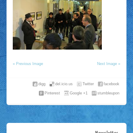
« Previous Image
Next Image »
digg
del.icio.us
Twitter
facebook
Pinterest
Google +1
stumbleupon