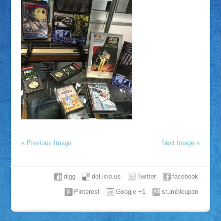
« Previous Image
Next Image »
digg
del.icio.us
Twitter
facebook
Pinterest
Google +1
stumbleupon