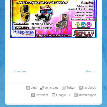
←
Previous
Next
→
digg
del.icio.us
Twitter
facebook
Pinterest
Google +1
stumbleupon