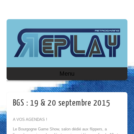
Menu
BGS : 19 & 20 septembre 2015
A VOS AGENDAS !
Le Bourgogne Game Show, salon dédié aux flippers, a