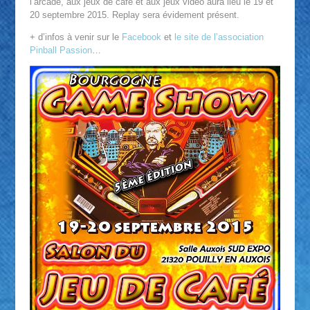
l’arcade, aux jeux de café et aux jeux vidéo aura lieu le 19 et
20 septembre 2015. Replay sera évidement présent.
+ d’infos à venir sur le
Facebook
et
le site de l’association
Pinball Passion
…