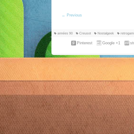
←
Previous
années 90
Creusot
Nostalgeek
retrogam
Pinterest
Google +1
s