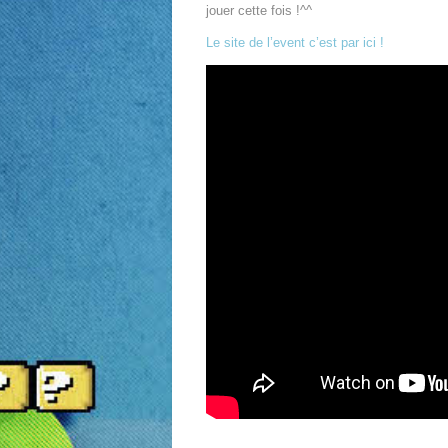
jouer cette fois !^^
Le site de l’event c’est par ici !