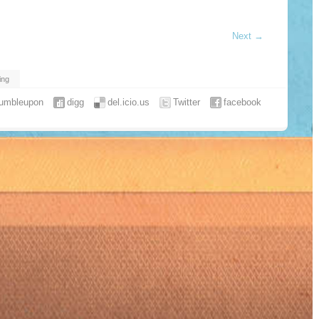
Next
→
ing
tumbleupon
digg
del.icio.us
Twitter
facebook