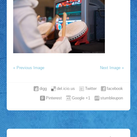
« Previous Image
Next Image »
digg
del.icio.us
Twitter
facebook
Pinterest
Google +1
stumbleupon