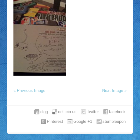
« Previous Image
Next Image »
digg
del.icio.us
Twitter
facebook
Pinterest
Google +1
stumbleupon